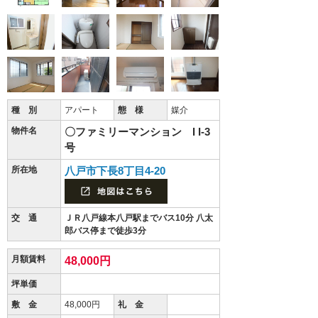
種 別
アパート
態 様
媒介
物件名
〇ファミリーマンション I I-3
号
所在地
八戸市下長8丁目4-20
交 通
ＪＲ八戸線本八戸駅までバス10分 八太
郎バス停まで徒歩3分
月額賃料
48,000円
坪単価
敷 金
48,000円
礼 金