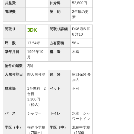
共益費
仲介料
52,800円
管理費
契 約
2年毎の更
新
間取り
間取り詳細
DK6 和6 和
3DK
6 洋10
坪 数
17.54坪
占有面積
58㎡
築年月日
1996年10
構 造
木造
月
物件の階数
2階
入居可能日
即入居可能
保 険
家財保険 要
加入
駐車場
1台無料 2
ペット
不可
台目
3,300円
（税込）
バ ス
シャワー
トイレ
水洗 シャ
ワートイレ
学区（小）
根岸小学校
学区（中）
北稜中学校
（750ｍ）
（1300