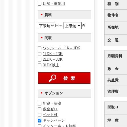
店舗・事業用
種 別
賃料
物件名
円～
円
所在地
間取
交 通
ワンルーム・1K～1DK
1LDK～2DK
月額賃料
2LDK～3DK
3LDK以上
敷 金
共益費
管理費
オプション
新築・築浅
間取り
敷金ゼロ
ペット可
坪 数
キャンペーン
インターネット無料