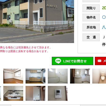
2
間取り
〇
物件名
八
所在地
Ｊ
交 通
停
が異なる場合には現況優先とさせて頂きます。
の間取りは図面と反転する場合があります。