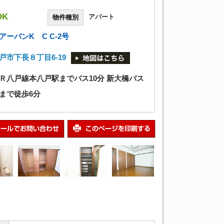
DK
アパート
物件種別
アーバンK C C-2号
戸市下長８丁目6-19
Ｒ八戸線本八戸駅までバス10分 新大橋バス
まで徒歩6分