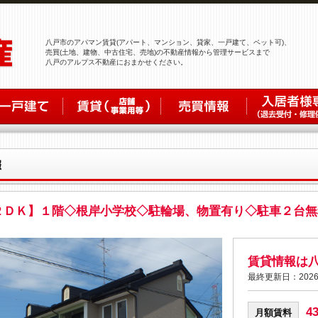
八戸市のアパマン賃貸(アパート、マンション、貸家、一戸建て、ペット可)、
売買(土地、建物、中古住宅、売地)の不動産情報から管理サービスまで
八戸のアルプス不動産におまかせください。
２ＤＫ】１階◇根岸小学校◇駐輪場、物置有り◇駐車２台無
賃貸情報は
最終更新日：2026
4
月額賃料