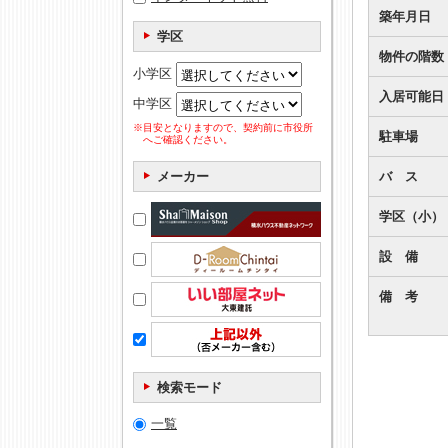
築年月日
学区
物件の階数
小学区
入居可能日
中学区
※目安となりますので、契約前に市役所
駐車場
へご確認ください。
バ ス
メーカー
学区（小）
設 備
備 考
検索モード
一覧