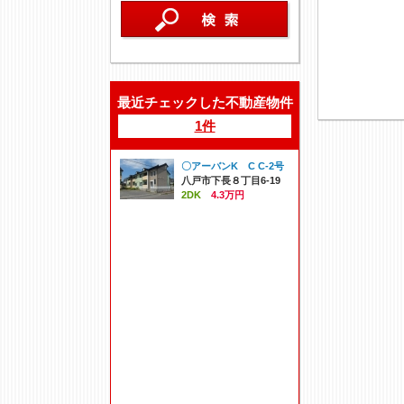
最近チェックした不動産物件
1件
〇アーバンK C C-2号
八戸市下長８丁目6-19
2DK
4.3万円