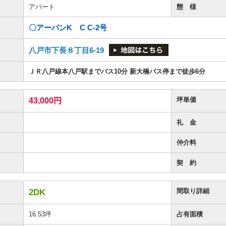
アパート
態 様
〇アーバンK C C-2号
八戸市下長８丁目6-19
ＪＲ八戸線本八戸駅までバス10分 新大橋バス停まで徒歩6分
坪単価
43,000円
礼 金
仲介料
契 約
間取り詳細
2DK
16.53坪
占有面積