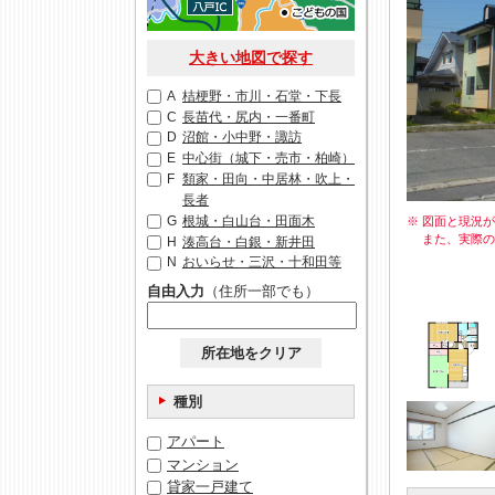
大きい地図で探す
A
桔梗野・市川・石堂・下長
C
長苗代・尻内・一番町
D
沼館・小中野・諏訪
E
中心街（城下・売市・柏崎）
F
類家・田向・中居林・吹上・
長者
G
根城・白山台・田面木
※ 図面と現況
また、実際
H
湊高台・白銀・新井田
N
おいらせ・三沢・十和田等
自由入力
（住所一部でも）
所在地をクリア
種別
アパート
マンション
貸家一戸建て