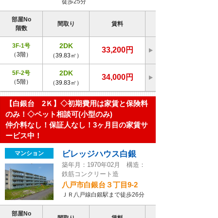
徒歩25分
部屋No
間取り
賃料
階数
2DK
3F-1号
33,200円
（3階）
（39.83㎡）
2DK
5F-2号
34,000円
（5階）
（39.83㎡）
【白銀台 2Ｋ】◇初期費用は家賃と保険料
のみ！◇ペット相談可(小型のみ)
仲介料なし！保証人なし！3ヶ月目の家賃サ
ービス中！
ビレッジハウス白銀
マンション
築年月：1970年02月 構造：
鉄筋コンクリート造
八戸市白銀台３丁目9-2
ＪＲ八戸線白銀駅まで徒歩26分
部屋No