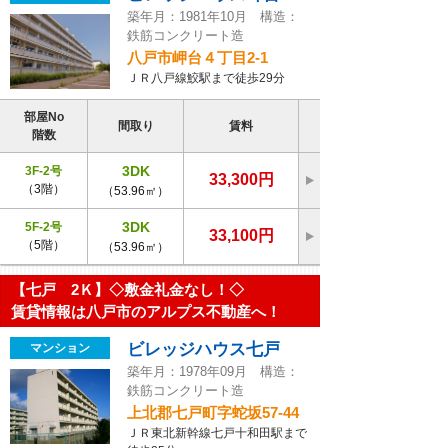
築年月：1981年10月 構造：
鉄筋コンクリート造
八戸市岬台４丁目2-1
ＪＲ八戸線鮫駅まで徒歩29分
部屋No
間取り
賃料
階数
3DK
3F-2号
33,300円
（3階）
（53.96㎡）
3DK
5F-2号
33,100円
（5階）
（53.96㎡）
【七戸 2Ｋ】◇敷金礼金なし！◇
賃貸情報は八戸市のアルプス不動産へ！
ビレッジハウス七戸
マンション
築年月：1978年09月 構造：
鉄筋コンクリート造
上北郡七戸町字蛇坂57-44
ＪＲ東北新幹線七戸十和田駅まで