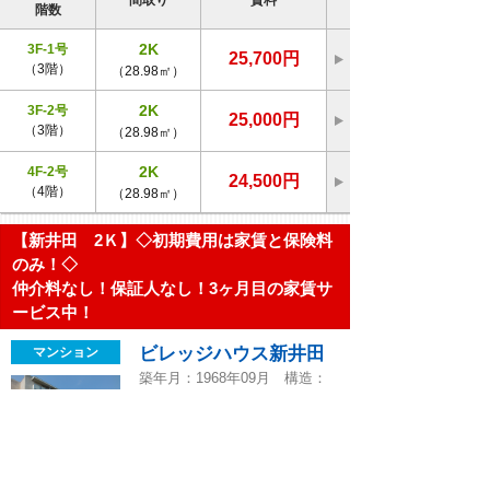
間取り
賃料
階数
2K
3F-1号
25,700円
（3階）
（28.98㎡）
2K
3F-2号
25,000円
（3階）
（28.98㎡）
2K
4F-2号
24,500円
（4階）
（28.98㎡）
【新井田 2Ｋ】◇初期費用は家賃と保険料
のみ！◇
仲介料なし！保証人なし！3ヶ月目の家賃サ
ービス中！
ビレッジハウス新井田
マンション
築年月：1968年09月 構造：
鉄筋コンクリート造
八戸市大字新井田字坂8-1
ＪＲ八戸線本八戸駅までバス17分
新井田団地前バス停まで徒歩1分