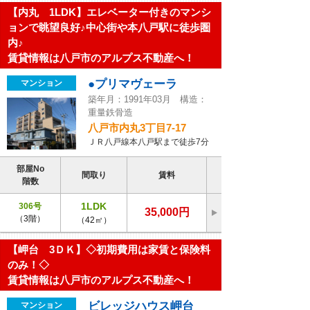
【内丸 1LDK】エレベーター付きのマンシ
ョンで眺望良好♪中心街や本八戸駅に徒歩圏
内♪
賃貸情報は八戸市のアルプス不動産へ！
●プリマヴェーラ
マンション
築年月：1991年03月 構造：
重量鉄骨造
八戸市内丸3丁目7-17
ＪＲ八戸線本八戸駅まで徒歩7分
部屋No
間取り
賃料
階数
1LDK
306号
35,000円
（3階）
（42㎡）
【岬台 3ＤＫ】◇初期費用は家賃と保険料
のみ！◇
賃貸情報は八戸市のアルプス不動産へ！
ビレッジハウス岬台
マンション