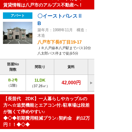
賃貸情報は八戸市のアルプス不動産へ！
〇イーストパレスⅡ
アパート
B
築年月：1998年11月 構造：
木造
八戸市下長8丁目19-17
ＪＲ八戸線本八戸駅までバス10分
八太郎バス停まで徒歩5分
部屋No
間取り
賃料
階数
1LDK
B-2号
42,000円
（1階）
（37.26㎡）
【長苗代 2DK】一人暮らしやカップルの
方へ☆追焚機能とエアコン付♪駐車場は段差
が無くて停めやすい♪
◆◇◆初期費用軽減プラン♪契約金 約12万
円！！◆◇◆