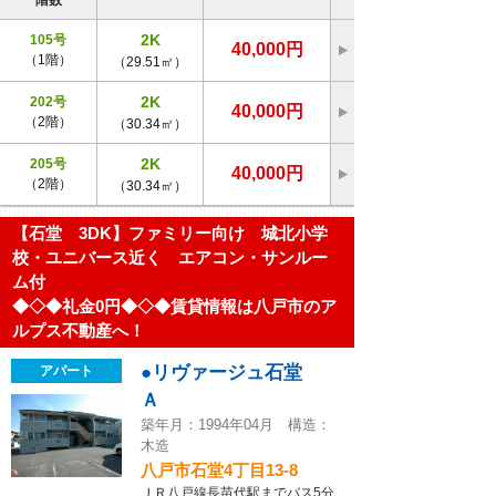
階数
2K
105号
40,000円
（1階）
（29.51㎡）
2K
202号
40,000円
（2階）
（30.34㎡）
2K
205号
40,000円
（2階）
（30.34㎡）
【石堂 3DK】ファミリー向け 城北小学
校・ユニバース近く エアコン・サンルー
ム付
◆◇◆礼金0円◆◇◆賃貸情報は八戸市のア
ルプス不動産へ！
●リヴァージュ石堂
アパート
Ａ
築年月：1994年04月 構造：
木造
八戸市石堂4丁目13-8
ＪＲ八戸線長苗代駅までバス5分