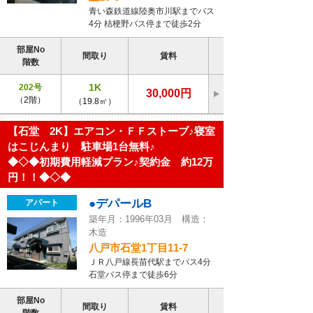
青い森鉄道線陸奥市川駅までバス
4分 桔梗野バス停まで徒歩2分
部屋No
間取り
賃料
階数
1K
202号
30,000円
（2階）
（19.8㎡）
【石堂 2K】エアコン・ＦＦストーブ♪寝室
はこじんまり 駐車場1台無料♪
◆◇◆初期費用軽減プラン♪契約金 約12万
円！！◆◇◆
●デパールB
アパート
築年月：1996年03月 構造：
木造
八戸市石堂1丁目11-7
ＪＲ八戸線長苗代駅までバス4分
石堂バス停まで徒歩6分
部屋No
間取り
賃料