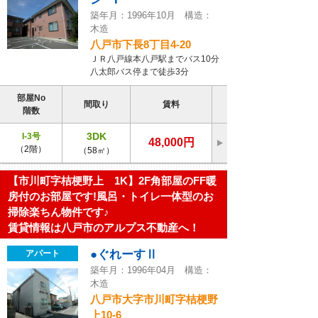
築年月：1996年10月 構造：
木造
八戸市下長8丁目4-20
ＪＲ八戸線本八戸駅までバス10分
八太郎バス停まで徒歩3分
部屋No
間取り
賃料
階数
3DK
I-3号
48,000円
（2階）
（58㎡）
【市川町字桔梗野上 1K】2F角部屋のFF暖
房付のお部屋です!風呂・トイレ一体型のお
掃除楽ちん物件です♪
賃貸情報は八戸市のアルプス不動産へ！
●ぐれーすⅡ
アパート
築年月：1996年04月 構造：
木造
八戸市大字市川町字桔梗野
上10-6