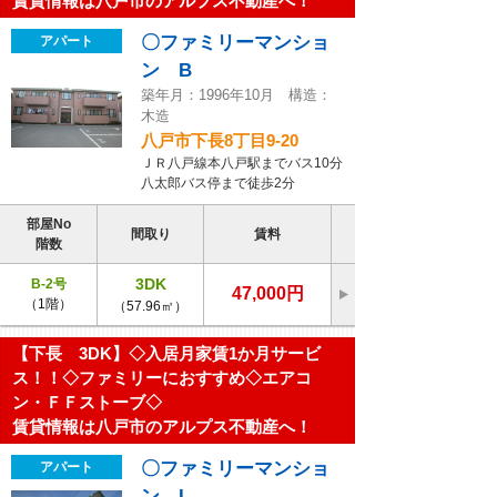
賃貸情報は八戸市のアルプス不動産へ！
〇ファミリーマンショ
アパート
ン B
築年月：1996年10月 構造：
木造
八戸市下長8丁目9-20
ＪＲ八戸線本八戸駅までバス10分
八太郎バス停まで徒歩2分
部屋No
間取り
賃料
階数
3DK
B-2号
47,000円
（1階）
（57.96㎡）
【下長 3DK】◇入居月家賃1か月サービ
ス！！◇ファミリーにおすすめ◇エアコ
ン・ＦＦストーブ◇
賃貸情報は八戸市のアルプス不動産へ！
〇ファミリーマンショ
アパート
ン I