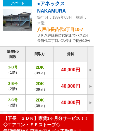
●アネックス
アパート
NAKAMURA
築年月：1997年03月 構造：
木造
八戸市長苗代3丁目10-7
ＪＲ八戸線長苗代駅までバス2分
長苗代二丁目バス停まで徒歩10分
部屋No
間取り
賃料
階数
2DK
1-B号
40,000円
（1階）
（39㎡）
2DK
2-B号
40,000円
（2階）
（39㎡）
2DK
2-C号
40,000円
（2階）
（39㎡）
【下長 ３ＤＫ】家賃1ヶ月分サービス！！
◇エアコン・ＦＦストーブ◇