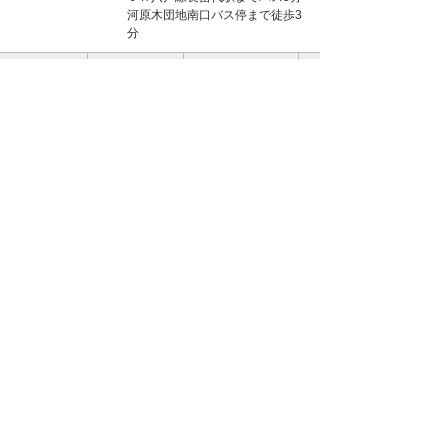
河原木団地南口バス停まで徒歩3
分
部屋No
間取り
賃料
階数
3DK
201号
50,000円
（2階）
（59.4㎡）
3DK
202号
50,000円
（2階）
（59.4㎡）
【下長 ２ＤＫ】１階角部屋◇根岸小学校
◇駐輪場、物置有り◇駐車２台無料
賃貸情報は八戸市のアルプス不動産へ！
〇アーバンK C
アパート
築年月：1994年03月 構造：
木造
八戸市下長８丁目6-19
ＪＲ八戸線本八戸駅までバス10分
新大橋バス停まで徒歩6分