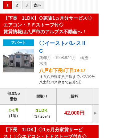
1
2
3
次へ
【下長 1LDK】◇家賃1ヵ月分サービス◇
エアコン・ＦＦストーブ付◇
賃貸情報は八戸市のアルプス不動産へ！
〇イーストパレスⅡ
アパート
C
築年月：1998年11月 構造：
木造
八戸市下長8丁目19-17
ＪＲ八戸線本八戸駅までバス10分
八太郎バス停まで徒歩5分
部屋No
間取り
賃料
階数
1LDK
C-1号
42,000円
（1階）
（37.26㎡）
【下長 1LDK】◇1ヵ月分家賃サービ
ス！！◇エアコン・ＦＦストーブ付き◇