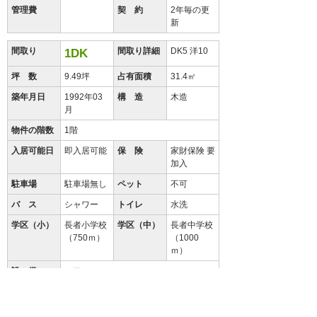
管理費
契 約
2年毎の更
新
間取り
間取り詳細
DK5 洋10
1DK
坪 数
9.49坪
占有面積
31.4㎡
築年月日
1992年03
構 造
木造
月
物件の階数
1階
入居可能日
即入居可能
保 険
家財保険 要
加入
駐車場
駐車場無し
ペット
不可
バ ス
シャワー
トイレ
水洗
学区（小）
長者小学校
学区（中）
長者中学校
（750ｍ）
（1000
ｍ）
設 備
エアコン
備 考
保証会社と保証委託契約（別途保証料
必要）が必要です。