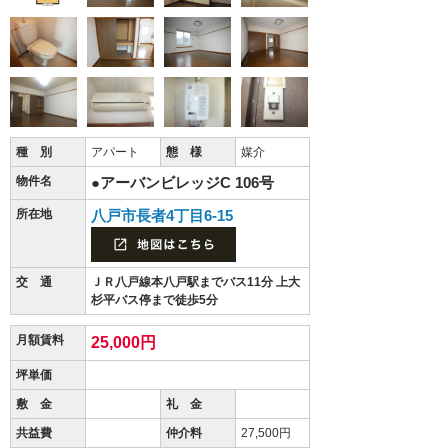
種 別
アパート
態 様
媒介
物件名
●アーバンビレッジC 106号
所在地
八戸市長者4丁目6-15
交 通
ＪＲ八戸線本八戸駅までバス11分 上大
杉平バス停まで徒歩5分
月額賃料
25,000円
坪単価
敷 金
礼 金
共益費
仲介料
27,500円