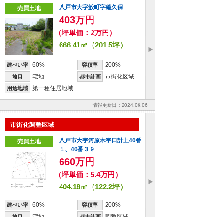
八戸市大字鮫町字綣久保
売買土地
403万円
（坪単価：2万円）
666.41㎡（201.5坪）
60%
200%
建ぺい率
容積率
宅地
市街化区域
地目
都市計画
第一種住居地域
用途地域
情報更新日：2024.06.06
市街化調整区域
八戸市大字河原木字日計上40番
売買土地
１、40番３９
660万円
（坪単価：5.4万円）
404.18㎡（122.2坪）
60%
200%
建ぺい率
容積率
宅地
調整区域
地目
都市計画