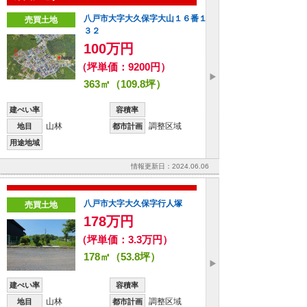
八戸市大字大久保字大山１６番１
売買土地
３２
100万円
（坪単価：9200円）
363㎡（109.8坪）
建ぺい率
容積率
山林
調整区域
地目
都市計画
用途地域
情報更新日：2024.06.06
八戸市大字大久保字行人塚
売買土地
178万円
（坪単価：3.3万円）
178㎡（53.8坪）
建ぺい率
容積率
山林
調整区域
地目
都市計画