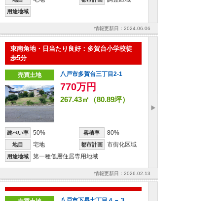
用途地域
情報更新日：2024.06.06
東南角地・日当たり良好：多賀台小学校徒
歩5分
八戸市多賀台三丁目2-1
売買土地
770万円
267.43㎡（80.89坪）
50%
80%
建ぺい率
容積率
宅地
市街化区域
地目
都市計画
第一種低層住居専用地域
用途地域
情報更新日：2026.02.13
八戸市下長七丁目４－３
売買土地
1,260万円