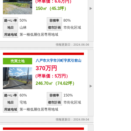
（坪単価：6.6万円）
150㎡（45.3坪）
50%
80%
建ぺい率
容積率
山林
市街化区域
地目
都市計画
第一種低層住居専用地域
用途地域
情報更新日：2024.06.06
八戸市大字市川町字尻引前山
売買土地
370万円
（坪単価：5万円）
246.70㎡（74.62坪）
60%
150%
建ぺい率
容積率
宅地
市街化区域
地目
都市計画
第一種低層住居専用地域
用途地域
情報更新日：2024.09.04