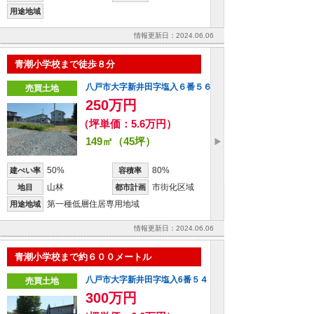
用途地域
情報更新日：2024.06.06
青潮小学校まで徒歩８分
八戸市大字新井田字塩入６番５６
売買土地
250万円
（坪単価：5.6万円）
149㎡（45坪）
50%
80%
建ぺい率
容積率
山林
市街化区域
地目
都市計画
第一種低層住居専用地域
用途地域
情報更新日：2024.06.06
青潮小学校まで約６００メートル
八戸市大字新井田字塩入6番５４
売買土地
300万円