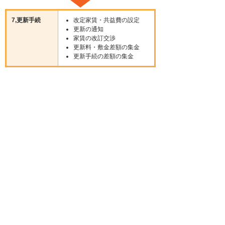
7,更新手続
改定家賃・共益費の設定
更新の通知
家賃の改訂交渉
更新料・敷金差額の集金
更新手続の差額の集金
上記サービスについてご質問などがありましたら気軽に
お問い合わせください。
メールはこちらから
94.3
%
アルプスあんしん管理サービス