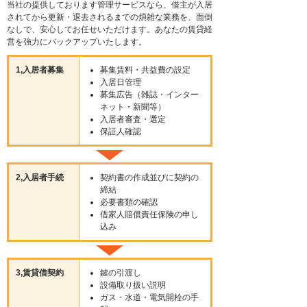
当社の提供しております管理サービスなら、借主が入居
されてから更新・退去されるまでの煩雑な業務を、面倒
なしで、安心してお任せいただけます。あなたの賃貸経
営を強力にバックアップいたします。
1,入居者募集
募集賃料・共益費の設定
入居日管理
募集広告（雑誌・インター
ネット・新聞等）
入居者審査・選定
保証人確認
2,入居者手続
契約書の作成並びに契約の
締結
必要書類の確認
借家人賠償責任保険の申し
込み
3,賃貸借契約
鍵の引渡し
設備取り扱い説明
ガス・水道・電気開栓の手