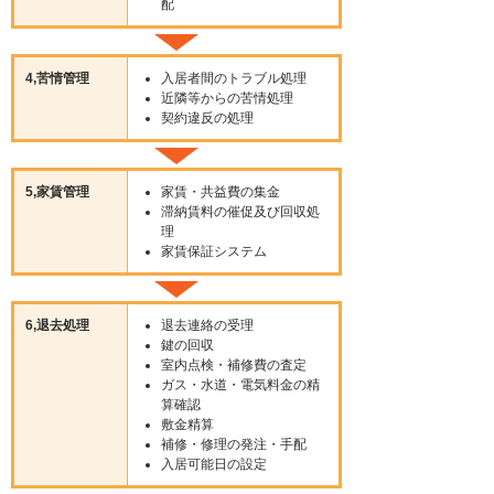
配
4,苦情管理
入居者間のトラブル処理
近隣等からの苦情処理
契約違反の処理
5,家賃管理
家賃・共益費の集金
滞納賃料の催促及び回収処
理
家賃保証システム
6,退去処理
退去連絡の受理
鍵の回収
室内点検・補修費の査定
ガス・水道・電気料金の精
算確認
敷金精算
補修・修理の発注・手配
入居可能日の設定