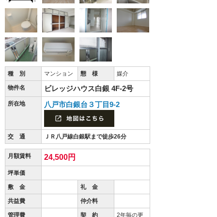
種 別
マンション
態 様
媒介
物件名
ビレッジハウス白銀 4F-2号
所在地
八戸市白銀台３丁目9-2
交 通
ＪＲ八戸線白銀駅まで徒歩26分
月額賃料
24,500円
坪単価
敷 金
礼 金
共益費
仲介料
管理費
契 約
2年毎の更