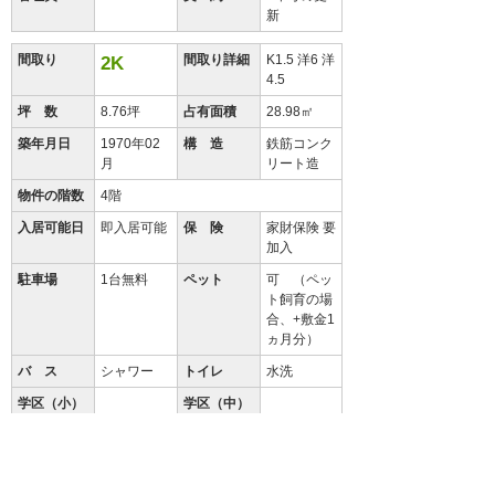
新
間取り
間取り詳細
K1.5 洋6 洋
2K
4.5
坪 数
8.76坪
占有面積
28.98㎡
築年月日
1970年02
構 造
鉄筋コンク
月
リート造
物件の階数
4階
入居可能日
即入居可能
保 険
家財保険 要
加入
駐車場
1台無料
ペット
可 （ペッ
ト飼育の場
合、+敷金1
ヵ月分）
バ ス
シャワー
トイレ
水洗
学区（小）
学区（中）
設 備
エアコン
備 考
クリーニング費35,065円（税込）（退
去時）